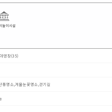
이놀이시설
야영장(35)
단풍명소,겨울눈꽃명소,걷기길
능