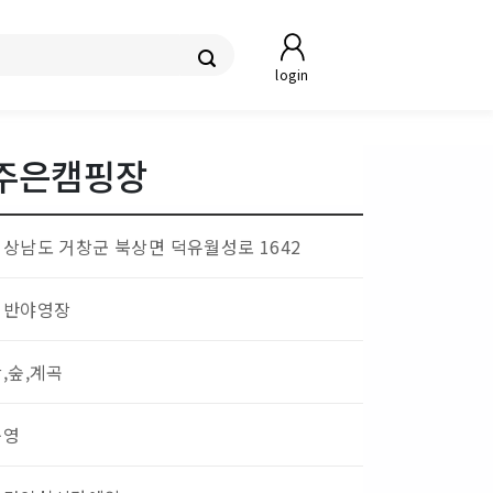
login
주은캠핑장
경상남도 거창군 북상면 덕유월성로 1642
일반야영장
,숲,계곡
운영