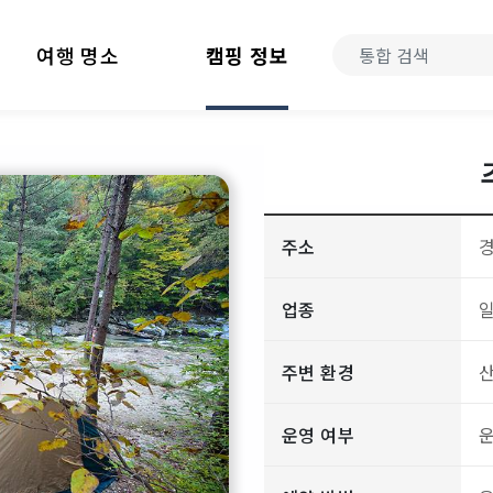
여행 명소
캠핑 정보
주소
업종
주변 환경
산
운영 여부