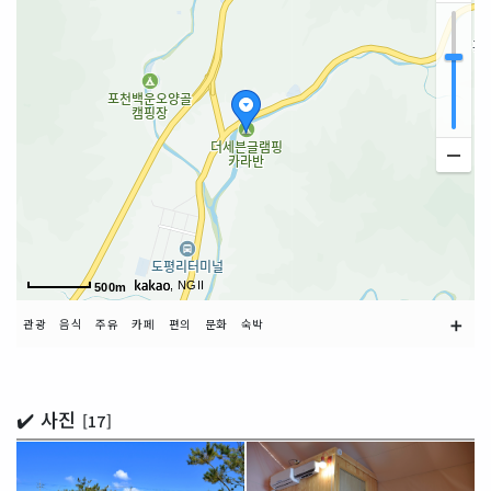
, NGII
500m
➕
관광
음식
주유
카페
편의
문화
숙박
✔️ 사진
[17]