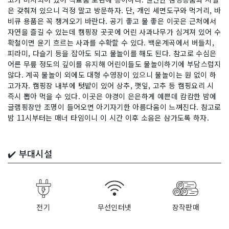
은 갖춰져 있으니 걱정 말고 방문하자. 단, 개인 세면도구와 먹거리, 바
비큐 용품은 꼭 챙겨오기 바란다. 공기 좋고 물 좋은 이곳은 근처에서
자연을 즐길 수 있는데 캠핑장 곳곳에 어린 사과나무가 심겨져 있어 수
확철이면 윤기 흐르는 사과를 수확할 수 있다. 백운계곡에서 버들치,
피라미, 다슬기 등을 잡아도 되고 물놀이를 해도 된다. 참고로 수심은
어른 무릎 정도의 깊이를 유지해 어린이들도 물놀이하기에 부담스럽지
않다. 계곡 물놀이 외에도 대형 수영장이 있으니 물놀이는 원 없이 하
고가자. 캠핑장 내부에 텃밭이 있어 상추, 깻잎, 고추 등 캠핑요리 시
즉시 뽑아 먹을 수 있다. 이곳은 야경이 은은하게 예쁜데 캄캄한 밤에
글램핑장만 조명이 들어오면 아기자기한 아름다움이 느껴진다. 참고로
밤 11시부터는 매너 타임이니 이 시간 이후 소음은 삼가도록 하자.
✔️
부대시설
전기
무선인터넷
장작판매