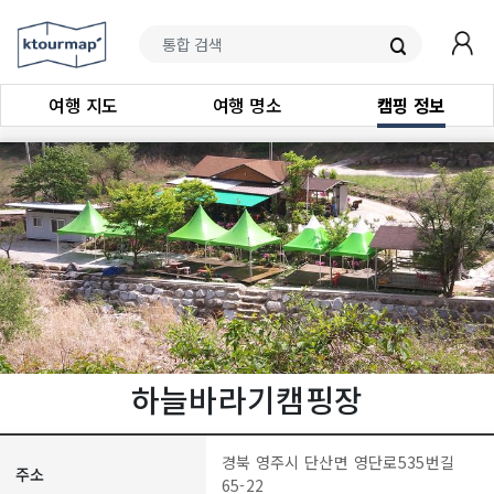
여행 지도
여행 명소
캠핑 정보
하늘바라기캠핑장
경북 영주시 단산면 영단로535번길
주소
65-22