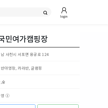
login
 국민여가캠핑장
남 사천시 서포면 용궁로 124
반야영장, 카라반, 글램핑
,숲
운영
ⓘ