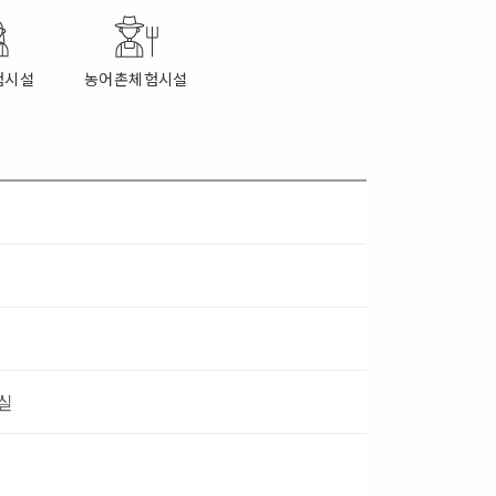
험시설
농어촌체험시설
장실