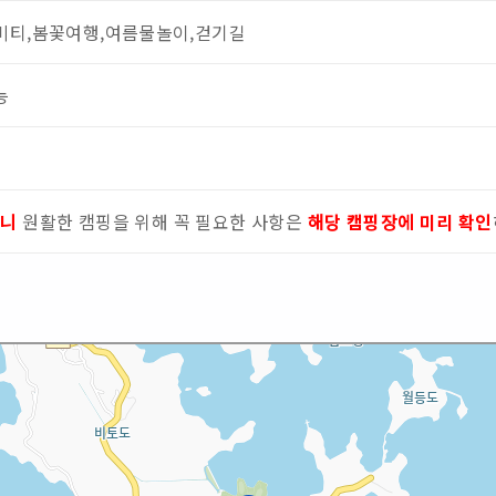
비티,봄꽃여행,여름물놀이,걷기길
능
으니
원활한 캠핑을 위해 꼭 필요한 사항은
해당 캠핑장에 미리 확인