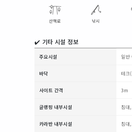
산책로
낚시
✔️ 기타 시설 정보
주요시설
일반 
바닥
테크(
사이트 간격
3m
글랭핑 내부시설
침대,
카라반 내부시설
침대,