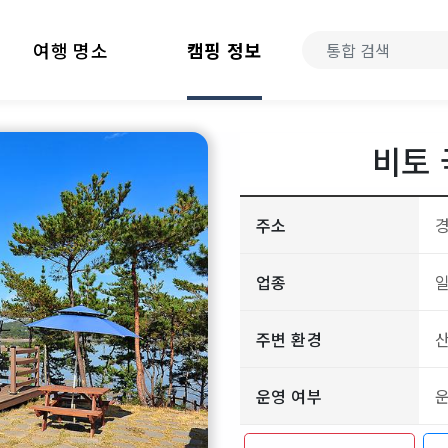
여행 명소
캠핑 정보
비토
주소
경
업종
일
주변 환경
산
운영 여부