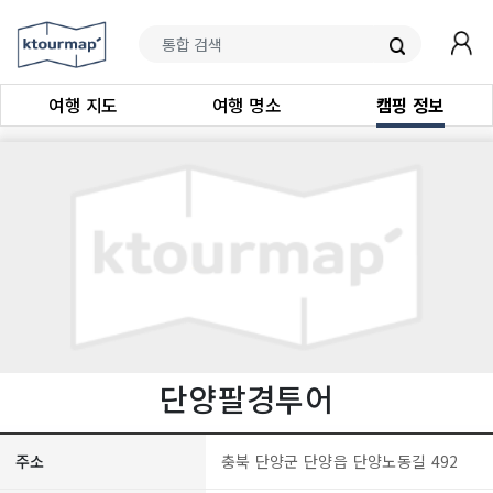
여행 지도
여행 명소
캠핑 정보
단양팔경투어
주소
충북 단양군 단양읍 단양노동길 492