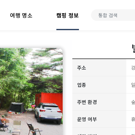
여행 명소
캠핑 정보
주소
강
업종
주변 환경
숲
운영 여부
휴