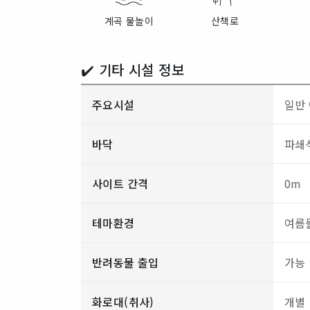
계곡 물놀이
산책로
✔️ 기타 시설 정보
주요시설
일반 
바닥
파쇄석
사이트 간격
0m
테마환경
여름
반려동물 출입
가능
화로대(취사)
개별