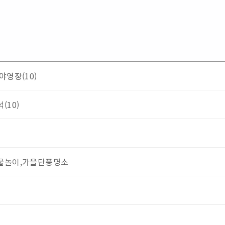
야영장(10)
(10)
물놀이,가을단풍명소