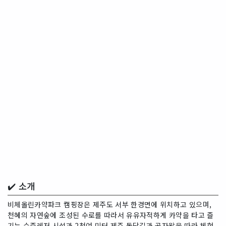
✔️ 소개
비체올린카약파크 캠핑장은 제주도 서부 한경면에 위치하고 있으며,
천혜의 자연숲에 조성된 수로를 따라서 유유자적하게 카약을 타고 즐
기는 수중레저 시설과 2천여 미터 제주 돌담길과 곶자왈을 따라 체험