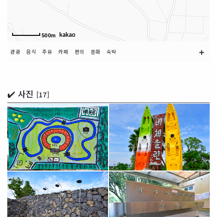
500m
➕
관광
음식
주유
카페
편의
문화
숙박
✔️ 사진
[17]