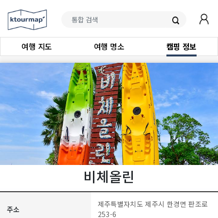
여행 지도
여행 명소
캠핑 정보
비체올린
제주특별자치도 제주시 한경면 판조로
주소
253-6