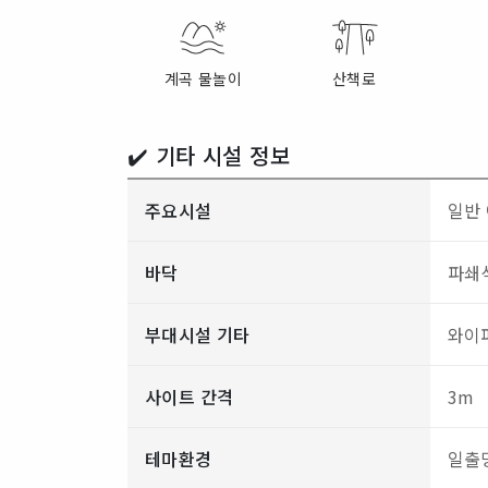
계곡 물놀이
산책로
✔️ 기타 시설 정보
주요시설
일반 
바닥
파쇄석
부대시설 기타
와이
사이트 간격
3m
테마환경
일출