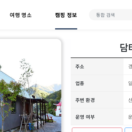
여행 명소
캠핑 정보
담
주소
경
업종
주변 환경
산
운영 여부