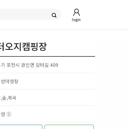
login
터오지캠핑장
기 포천시 관인면 담터길 409
일반야영장
,숲,계곡
운영
ⓘ