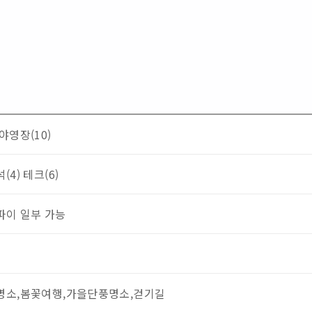
야영장(10)
(4)
테크(6)
파이 일부 가능
명소,봄꽃여행,가을단풍명소,걷기길