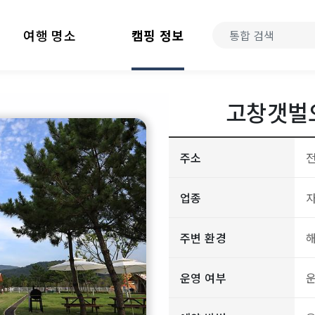
여행 명소
캠핑 정보
고창갯벌
주소
전
업종
주변 환경
운영 여부