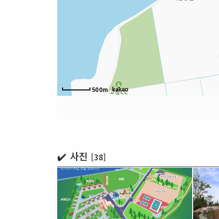
500m
✔️ 사진
[38]