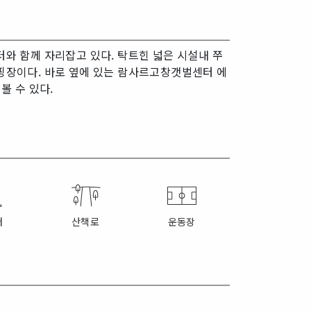
 함께 자리잡고 있다. 탁트힌 넓은 시설내 쭈
캠핑장이다. 바로 옆에 있는 람사르고창갯벌센터 에
볼 수 있다.
터
산책로
운동장