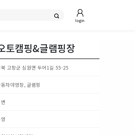
login
오토캠핑&글램핑장
북 고창군 심원면 두어1길 55-25
자동차야영장, 글램핑
해변
운영