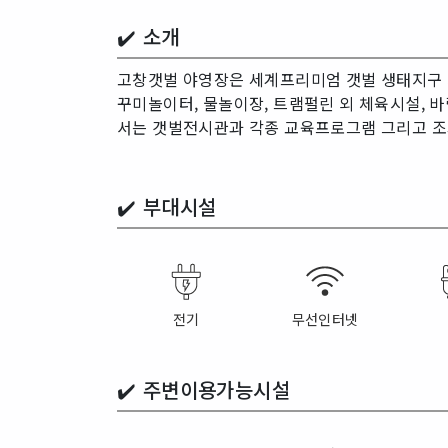
✔️ 소개
고창갯벌 야영장은 세계프리미엄 갯벌 생태지구 
꾸미놀이터, 물놀이장, 트램펄린 외 체육시설, 
서는 갯벌전시관과 각종 교육프로그램 그리고 조
✔️
부대시설
전기
무선인터넷
✔️
주변이용가능시설