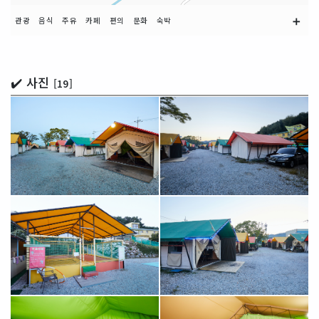
➕
관광
음식
주유
카페
편의
문화
숙박
✔️ 사진
[19]