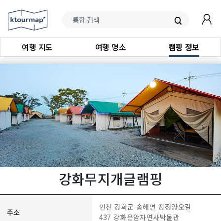
여행 지도
여행 명소
캠핑 정보
강화무지개글램핑
인천 강화군 송해면 장정양오길
주소
437 강화은암자연사박물관