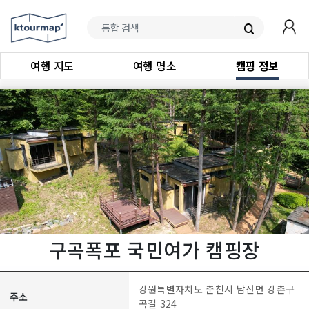
여행 지도
여행 명소
캠핑 정보
구곡폭포 국민여가 캠핑장
강원특별자치도 춘천시 남산면 강촌구
주소
곡길 324