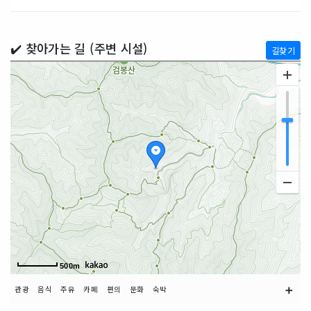
✔️ 찾아가는 길 (주변 시설)
길찾기
500m
➕
관광
음식
주유
카페
편의
문화
숙박