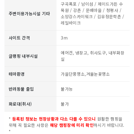
구곡폭포 / 남이섬 / 제이드가든 수
목원 / 강촌 / 문배마을 / 청평사 /
주변이용가능시설 기타
소양강스카이워크 / 김유정문학촌 /
레일바이크
사이트 간격
3m
에어컨, 냉장고, 취사도구, 내부화장
글랭핑 내부시설
실
테마환경
가을단풍명소,겨울눈꽃명소
반려동물 출입
불가능
화로대(취사)
불가
*
등록된 정보는 현장상황과 다소 다를 수 있으니
원활한 캠핑을
위해 꼭 필요한 사항은
해당 캠핑장에 미리 확인
하시기 바랍니다.
*