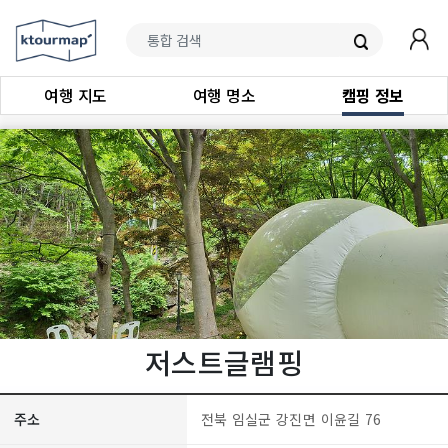
여행 지도
여행 명소
캠핑 정보
저스트글램핑
주소
전북 임실군 강진면 이윤길 76