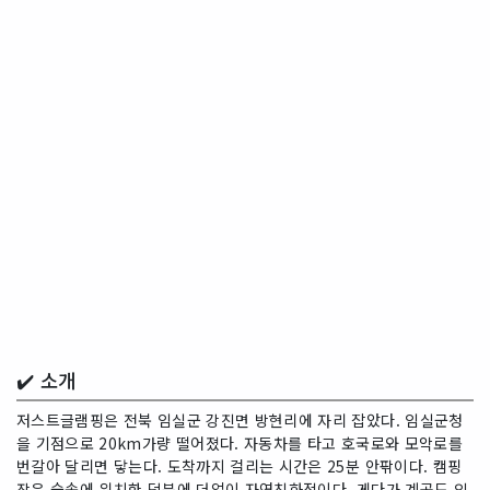
✔️ 소개
저스트글램핑은 전북 임실군 강진면 방현리에 자리 잡았다. 임실군청
을 기점으로 20km가량 떨어졌다. 자동차를 타고 호국로와 모악로를
번갈아 달리면 닿는다. 도착까지 걸리는 시간은 25분 안팎이다. 캠핑
장은 숲속에 위치한 덕분에 더없이 자연친화적이다. 게다가 계곡도 있