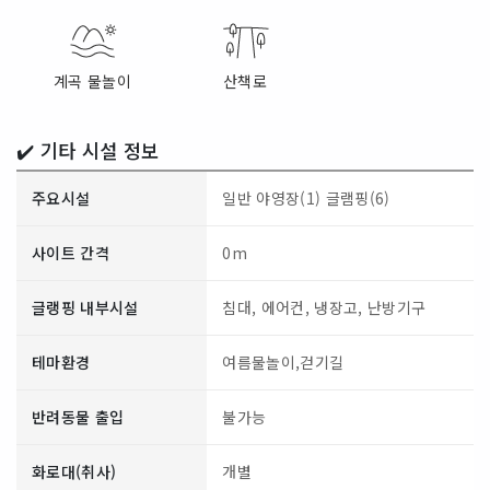
계곡 물놀이
산책로
✔️ 기타 시설 정보
주요시설
일반 야영장(1)
글램핑(6)
사이트 간격
0m
글랭핑 내부시설
침대, 에어컨, 냉장고, 난방기구
테마환경
여름물놀이,걷기길
반려동물 출입
불가능
화로대(취사)
개별