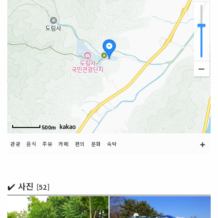
500m
➕
관광
음식
주유
카페
편의
문화
숙박
✔️ 사진
[52]