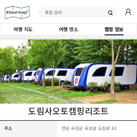
여행 지도
여행 명소
캠핑 정보
도림사오토캠핑리조트
주소
전남 곡성군 곡성읍 도림로 63