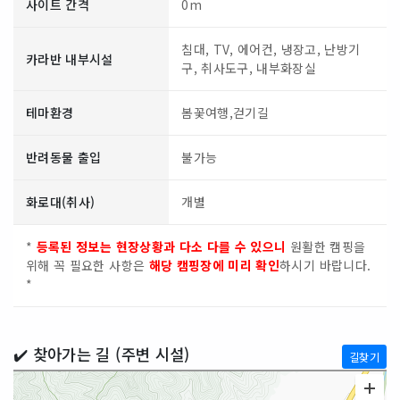
사이트 간격
0m
침대, TV, 에어컨, 냉장고, 난방기
카라반 내부시설
구, 취사도구, 내부화장실
테마환경
봄꽃여행,걷기길
반려동물 출입
불가능
화로대(취사)
개별
*
등록된 정보는 현장상황과 다소 다를 수 있으니
원활한 캠핑을
위해 꼭 필요한 사항은
해당 캠핑장에 미리 확인
하시기 바랍니다.
*
✔️ 찾아가는 길 (주변 시설)
길찾기