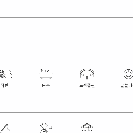
장작판매
온수
트렘폴린
물놀이