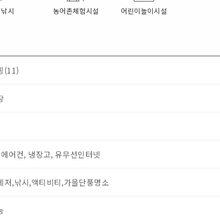
낚시
농어촌체험시설
어린이놀이시설
(11)
장
 에어컨, 냉장고, 유무선인터넷
레저,낚시,액티비티,가을단풍명소
능