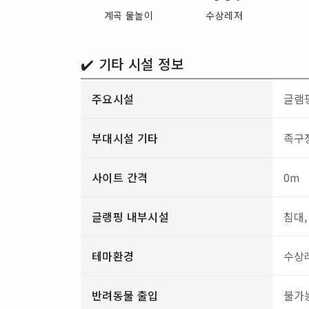
계곡 물놀이
수상레저
✔️ 기타 시설 정보
주요시설
글램핑
부대시설 기타
족구
사이트 간격
0m
글랭핑 내부시설
침대,
테마환경
수상
반려동물 출입
불가