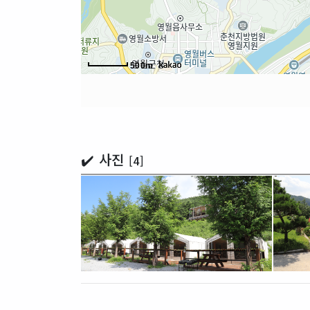
500m
✔️ 사진
[4]