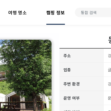
여행 명소
캠핑 정보
주소
강
업종
주변 환경
운영 여부