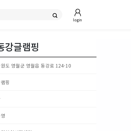
login
동강글램핑
원도 영월군 영월읍 동강로 124-10
글램핑
강
운영