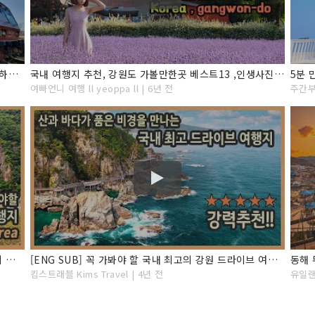
강원도 여행 가기 전 꼭 봐야하는 영상, 한 번쯤 가봐야하는 여행지 9곳 직접가서 경험하고 찍은 영상입니다. Best 9 places to visit in Gangwon-do
국내 여행지 추천, 강원도 가볼만한곳 베스트13 ,인생사진 포인트 공개
여빠언니 여행 ll yeoppa ll | 6년 전
주간부
[ENG SUB] 국내여행 다큐 / 꼭 가봐야 할 국내 최고의 강원내륙 드라이브 여행 / 만항재, 정암사, 정선 소금강, 칠족령, 백룡동굴, 육백마지기 / 정선 평창 강원도여행
[ENG SUB] 꼭 가봐야 할 국내 최고의 강원 드라이브 여행 / 제2편 태백 삼척 구간 / 구문소, 미인폭포, 장호항, 초곡용굴촛대바위, 덕봉산, 새천년해안도로, 국내여행지추천
킴스트래블 Kims Travel | 4년 전
유일랜드