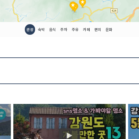
관광
숙박
음식
주차
주유
카페
편의
문화