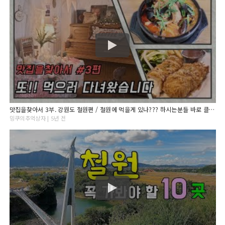
맛집을찾아서 3부. 강원도 철원편 / 철원에 먹을게 있나??? 하시는분들 바로 클릭하세요!! #맛집로드 #맛집정보 #바이크로떠나는맛집여행
밍쿠의추억상자 | 5년 전