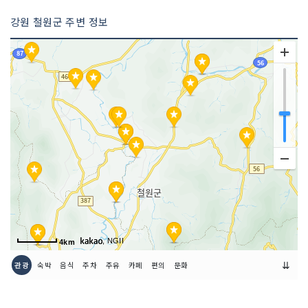
강원 철원군 주변 정보
, NGII
4km
⇊
관광
숙박
음식
주차
주유
카페
편의
문화