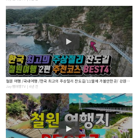
철원 여행 /국내여행 /한국 최고의 주상절리 잔도길/11월에 가볼만한곳/ 강원도 여행/고석정 꽃밭 /강원도 가볼만한곳 /가을 추천 여행지/ 한탄강 주상절리길 /강원도 추천 여행지
Jay쌤여행TV | 4년 전