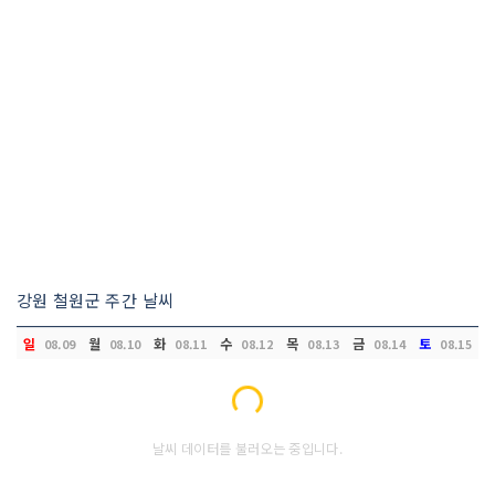
강원 철원군 주간 날씨
일
월
화
수
목
금
토
08.09
08.10
08.11
08.12
08.13
08.14
08.15
Loading...
날씨 데이터를 불러오는 중입니다.