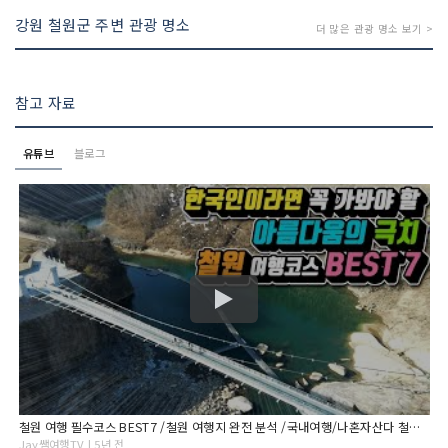
강원 철원군 주변 관광 명소
더 많은 관광 명소 보기 >
참고 자료
유튜브
블로그
철원 여행 필수코스 BEST7 /철원 여행지 완전 분석 /국내여행/나혼자산다 철원편/강원도 여행 추천 /아름다움의 극치 /은하수교 /송대소 물윗길 / 고석정 /자연과 안보 관광
Jay쌤여행TV | 5년 전