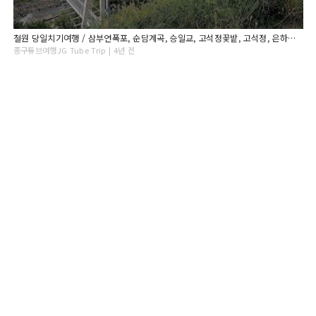
철원 당일치기여행 / 삼부연폭포, 순담계곡, 승일교, 고석정꽃밭, 고석정, 은하수교, 송대소, 직탕폭포, 노동당사, 백마고지전적비 [종구튜브]
종구튜브여행JG Tube Trip | 4년 전