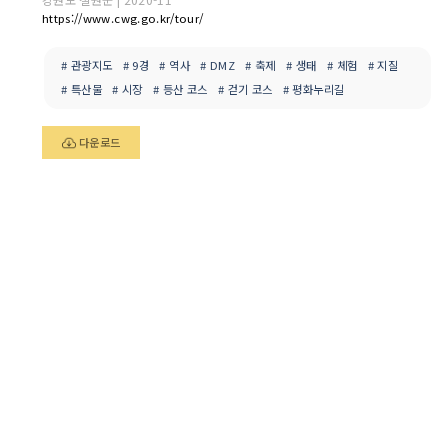
https://www.cwg.go.kr/tour/
# 관광지도
# 9경
# 역사
# DMZ
# 축제
# 생태
# 체험
# 지질
# 특산물
# 시장
# 등산 코스
# 걷기 코스
# 평화누리길
다운로드