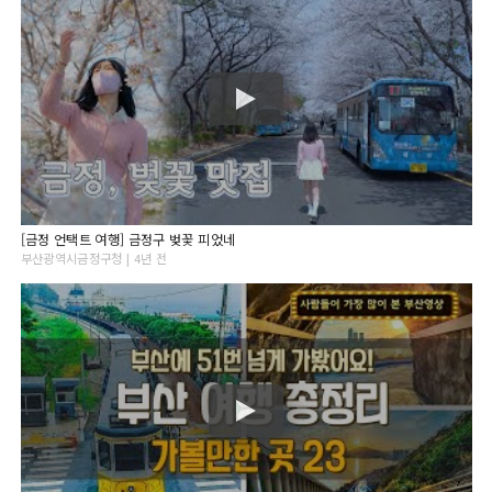
[금정 언택트 여행] 금정구 벚꽃 피었네
부산광역시금정구청 | 4년 전