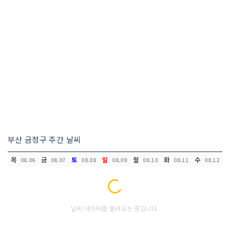
부산 금정구 주간 날씨
목
금
토
일
월
화
수
08.06
08.07
08.08
08.09
08.10
08.11
08.12
Loading...
날씨 데이터를 불러오는 중입니다.