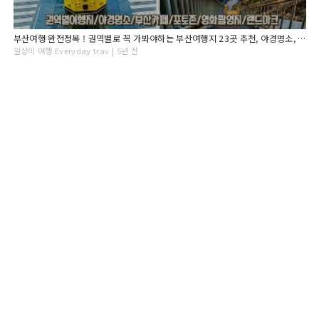
부산여행 완전정복 ! 권역별로 꼭 가봐야하는 부산여행지 23곳 추천, 야경명소, 부산카페, 부산포토존, 부산숙소추천, 여행지 가는법과 꿀팁! Busan Travel
일상이 여행 Everyday trav | 5년 전