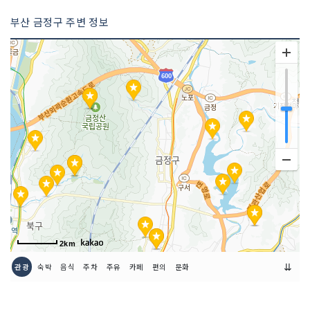
부산 금정구 주변 정보
2km
⇊
관광
숙박
음식
주차
주유
카페
편의
문화