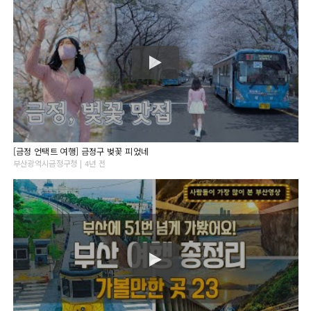
[금정 언택트 여행] 금정구 벚꽃 피었네
부산광역시금정구청 | 4년 전