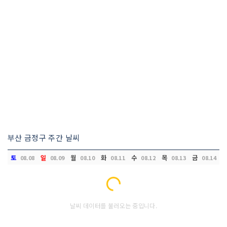
부산 금정구 주간 날씨
토
일
월
화
수
목
금
08.08
08.09
08.10
08.11
08.12
08.13
08.14
Loading...
날씨 데이터를 불러오는 중입니다.