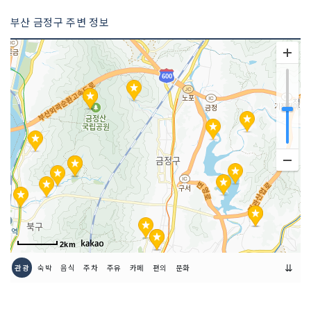
부산 금정구 주변 정보
2km
⇊
관광
숙박
음식
주차
주유
카페
편의
문화