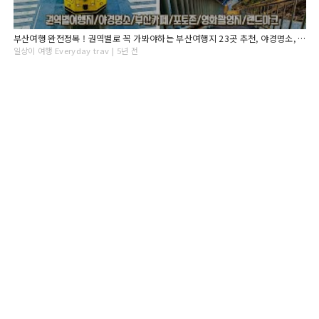
부산여행 완전정복 ! 권역별로 꼭 가봐야하는 부산여행지 23곳 추천, 야경명소, 부산카페, 부산포토존, 부산숙소추천, 여행지 가는법과 꿀팁! Busan Travel
일상이 여행 Everyday trav | 5년 전