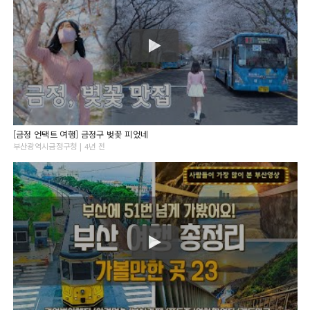
[금정 언택트 여행] 금정구 벚꽃 피었네
부산광역시금정구청 | 4년 전