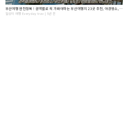
부산여행 완전정복 ! 권역별로 꼭 가봐야하는 부산여행지 23곳 추천, 야경명소, 부산카페, 부산포토존, 부산숙소추천, 여행지 가는법과 꿀팁! Busan Travel
일상이 여행 Everyday trav | 5년 전