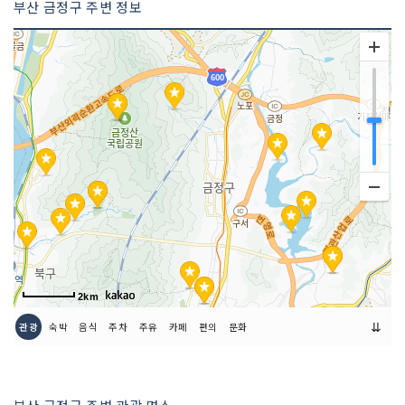
부산 금정구 주변 정보
2km
⇊
관광
숙박
음식
주차
주유
카페
편의
문화