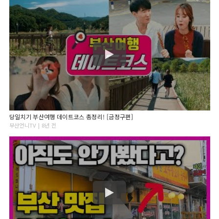
당일치기 부산여행 데이트코스 총정리! [금정구편]
부산언니TV | 8년 전