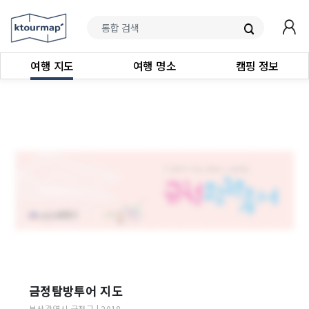
여행 지도
여행 명소
캠핑 정보
금정탐방투어 지도
부산광역시
금정구
|
2018