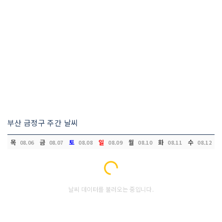
부산 금정구 주간 날씨
목
금
토
일
월
화
수
08.06
08.07
08.08
08.09
08.10
08.11
08.12
Loading...
날씨 데이터를 불러오는 중입니다.