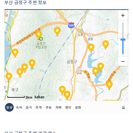
부산 금정구 주변 정보
2km
⇊
관광
숙박
음식
주차
주유
카페
편의
문화