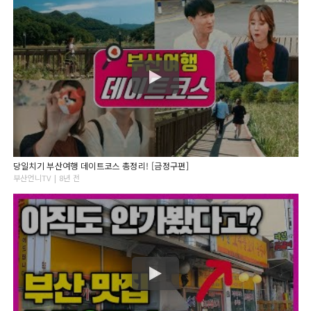
당일치기 부산여행 데이트코스 총정리! [금정구편]
부산언니TV | 8년 전