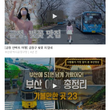
[금정 언택트 여행] 금정구 벚꽃 피었네
부산광역시금정구청 | 4년 전