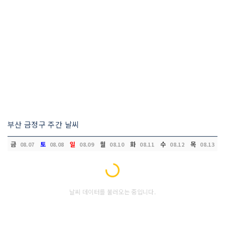
부산 금정구 주간 날씨
금
토
일
월
화
수
목
08.07
08.08
08.09
08.10
08.11
08.12
08.13
Loading...
날씨 데이터를 불러오는 중입니다.