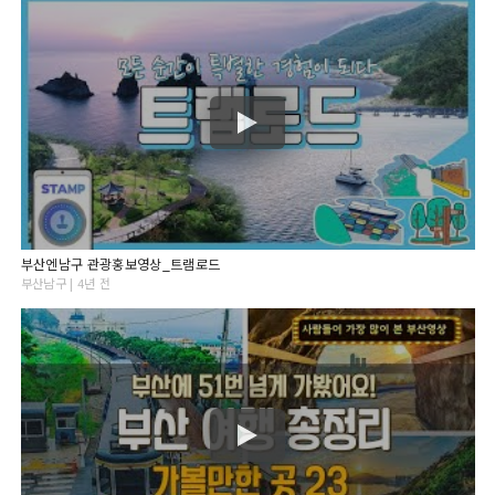
부산엔남구 관광홍보영상_트램로드
부산남구 | 4년 전