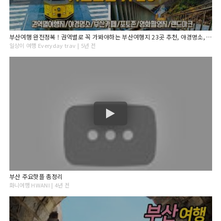
부산여행 완전정복 ! 권역별로 꼭 가봐야하는 부산여행지 23곳 추천, 야경명소, 부산카페, 부산포토존, 부산숙소추천, 여행지 가는법과 꿀팁! Busan Travel
일상이 여행 Everyday trav | 5년 전
부산 주요핫플 총정리
화니여행 HWANI | 4년 전