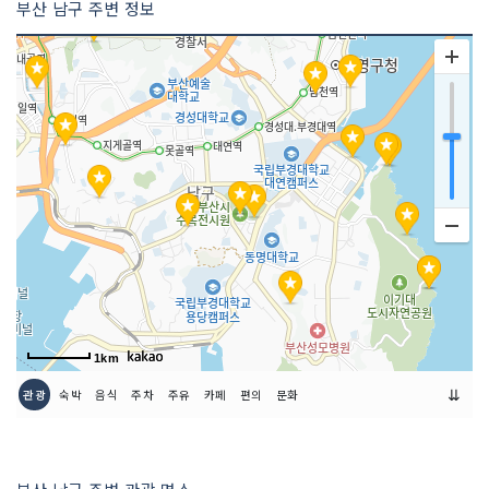
부산 남구 주변 정보
1km
⇊
관광
숙박
음식
주차
주유
카페
편의
문화