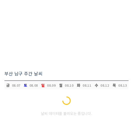
부산 남구 주간 날씨
금
토
일
월
화
수
목
08.07
08.08
08.09
08.10
08.11
08.12
08.13
Loading...
날씨 데이터를 불러오는 중입니다.