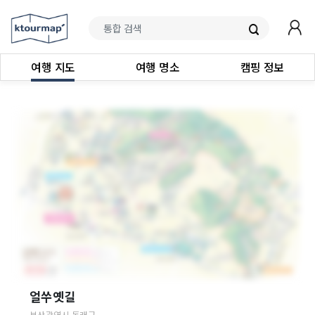
여행 지도
여행 명소
캠핑 정보
얼쑤옛길
부산광역시
동래구