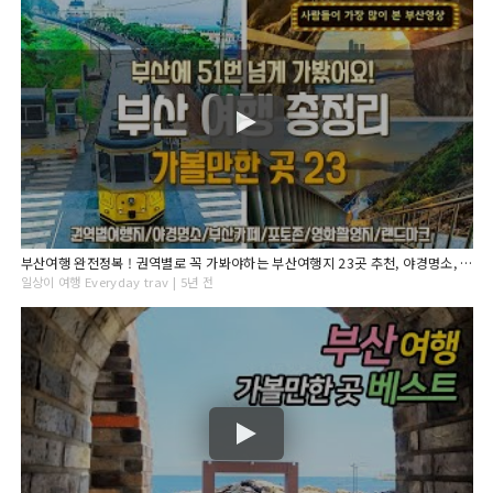
부산여행 완전정복 ! 권역별로 꼭 가봐야하는 부산여행지 23곳 추천, 야경명소, 부산카페, 부산포토존, 부산숙소추천, 여행지 가는법과 꿀팁! Busan Travel
일상이 여행 Everyday trav | 5년 전