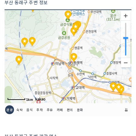
부산 동래구 주변 정보
1km
⇊
관광
숙박
음식
주차
주유
카페
편의
문화