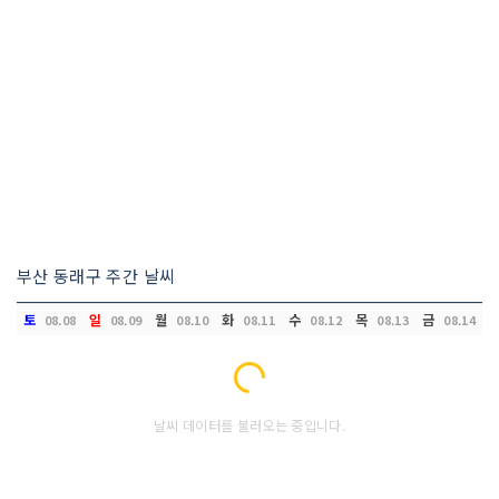
부산 동래구 주간 날씨
토
일
월
화
수
목
금
08.08
08.09
08.10
08.11
08.12
08.13
08.14
Loading...
날씨 데이터를 불러오는 중입니다.