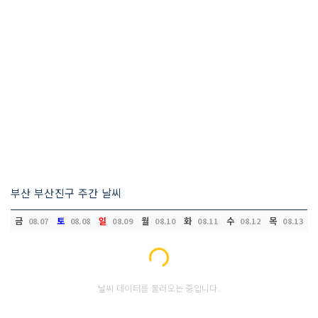
부산 부산진구 주간 날씨
금
토
일
월
화
수
목
08.07
08.08
08.09
08.10
08.11
08.12
08.13
Loading...
날씨 데이터를 불러오는 중입니다.