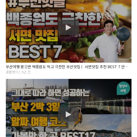
부산여행 왔으면 백종원도 먹고 극찬한 부산맛집ㅣ 서면맛집 추천 BEST 7 안보면후회
훈똘뱅이 | 5년 전