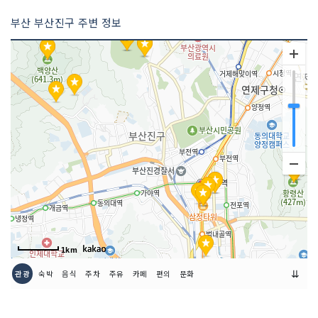
부산 부산진구 주변 정보
1km
⇊
관광
숙박
음식
주차
주유
카페
편의
문화