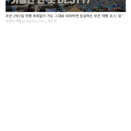
부산 2박3일 여행 계획없이 가도 그대로 따라하면 성공하는 부산 여행 코스! 효율적인 동선과 알짜코스를 그대로 담았어요. 국제시장, 부평깡통시장, 감천마을, 광안리, 해운대 등
일상이 여행 Everyday trav | 6년 전