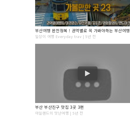
일상이 여행 Everyday trav | 5년 전
부산 부산진구 맛집 3곳 3편
아일랜드의 맛난여행 | 5년 전