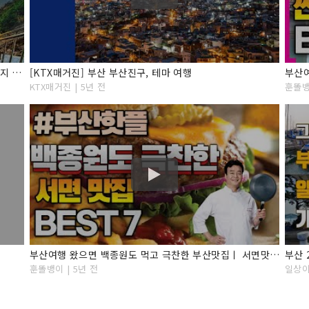
부산여행 완전정복 ! 권역별로 꼭 가봐야하는 부산여행지 23곳 추천, 야경명소, 부산카페, 부산포토존, 부산숙소추천, 여행지 가는법과 꿀팁! Busan Travel
[KTX매거진] 부산 부산진구, 테마 여행
KTX매거진 | 5년 전
훈똘뱅
부산여행 왔으면 백종원도 먹고 극찬한 부산맛집ㅣ 서면맛집 추천 BEST 7 안보면후회
훈똘뱅이 | 5년 전
일상이 