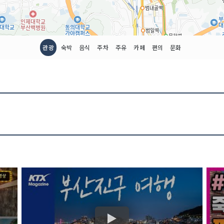
관광
숙박
음식
주차
주유
카페
편의
문화