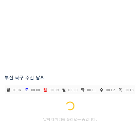
부산 북구 주간 날씨
금
토
일
월
화
수
목
08.07
08.08
08.09
08.10
08.11
08.12
08.13
Loading...
날씨 데이터를 불러오는 중입니다.