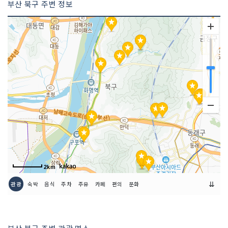
부산 북구 주변 정보
2km
⇊
관광
숙박
음식
주차
주유
카페
편의
문화