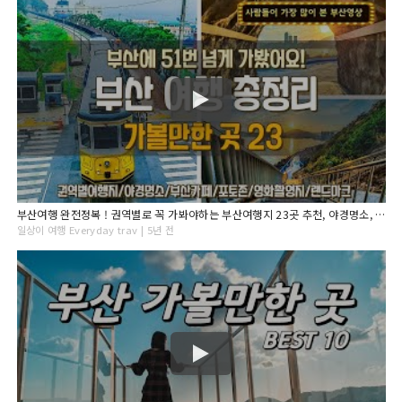
부산여행 완전정복 ! 권역별로 꼭 가봐야하는 부산여행지 23곳 추천, 야경명소, 부산카페, 부산포토존, 부산숙소추천, 여행지 가는법과 꿀팁! Busan Travel
일상이 여행 Everyday trav | 5년 전