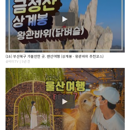
(16) 부산북구 가볼만한 곳. 랜선여행 (상계봉 - 왕관바위 추천코스)
순덕이TV | 5년 전