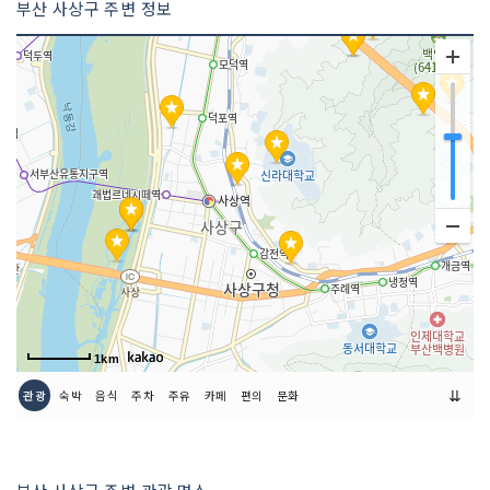
부산 사상구 주변 정보
1km
⇊
관광
숙박
음식
주차
주유
카페
편의
문화