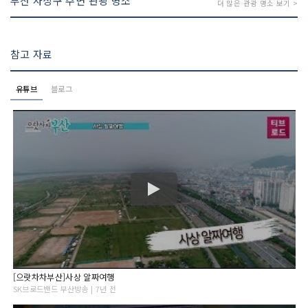
부산 사상구 주변 관광 명소
더 많은 관광 명소 보기 >
참고 자료
유튜브
블로그
[으랏차차부산]사상 알짜여행
SK브로드밴드 부산방송 | 7년 전