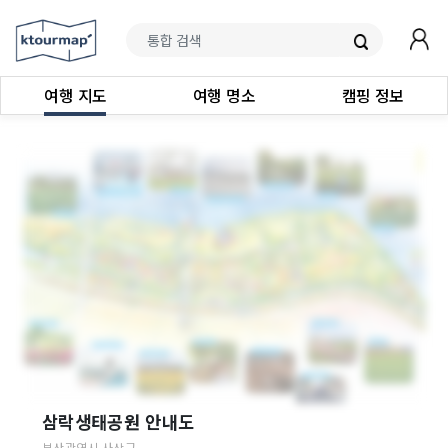
여행 지도
여행 명소
캠핑 정보
삼락생태공원 안내도
부산광역시
사상구