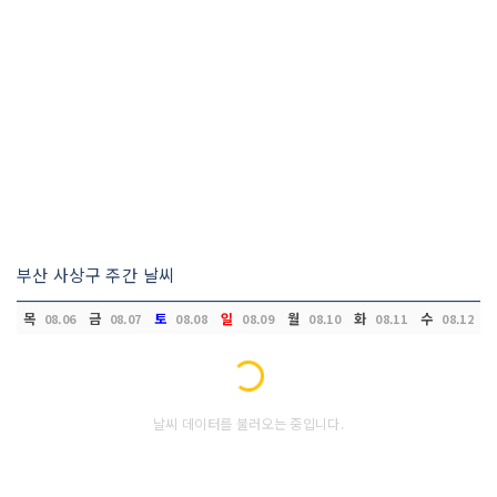
부산 사상구 주간 날씨
목
금
토
일
월
화
수
08.06
08.07
08.08
08.09
08.10
08.11
08.12
Loading...
날씨 데이터를 불러오는 중입니다.