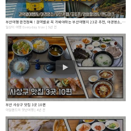
부산여행 완전정복 ! 권역별로 꼭 가봐야하는 부산여행지 23곳 추천, 야경명소, 부산카페, 부산포토존, 부산숙소추천, 여행지 가는법과 꿀팁! Busan Travel
일상이 여행 Everyday trav | 5년 전
부산 사상구 맛집 3곳 10편
아일랜드의 맛난여행 | 4년 전