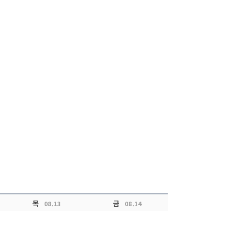
목
금
08.13
08.14