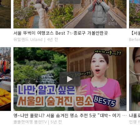
서울 뚜벅이 여행코스 Best 7✨종로구 가볼만한곳
유일랜드 Uiland | 4년 전
Befor
엥~나만 몰랐니? 서울 숨겨진 명소 추천 5곳 "대박~ 여기 이런곳이 있었어??"
나홀로
똘똘한여행 똘란TV | 5년 전
인영 f