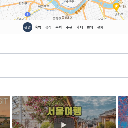
관광
숙박
음식
주차
주유
카페
편의
문화