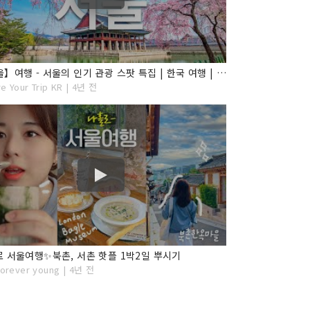
【서울】여행 - 서울의 인기 관광 스팟 특집 | 한국 여행 | 아시아 여행 | Seoul Travel
e Your Trip KR | 4년 전
 서울여행✨북촌, 서촌 핫플 1박2일 뿌시기
orever young | 4년 전