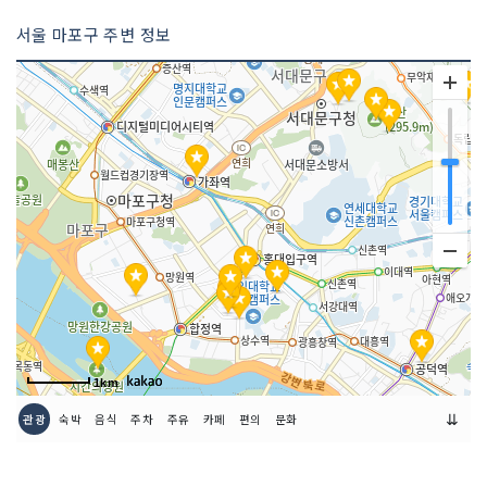
서울 마포구 주변 정보
1km
⇊
관광
숙박
음식
주차
주유
카페
편의
문화