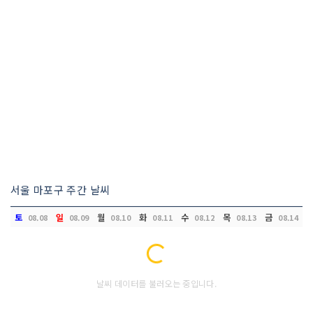
서울 마포구 주간 날씨
토
일
월
화
수
목
금
08.08
08.09
08.10
08.11
08.12
08.13
08.14
Loading...
날씨 데이터를 불러오는 중입니다.