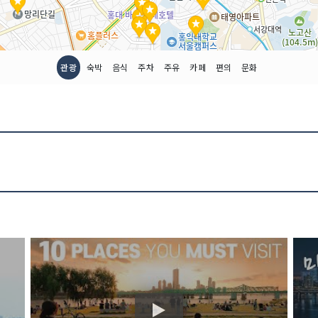
관광
숙박
음식
주차
주유
카페
편의
문화