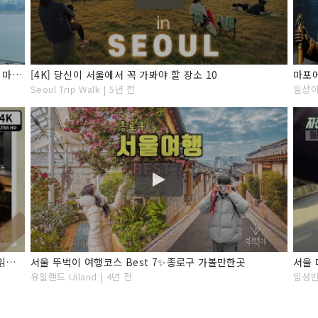
[구석구석 코리아] 제145회 도심 속 맛있는 여행, 서울 마포구 / YTN 라이프
[4K] 당신이 서울에서 꼭 가봐야 할 장소 10
Seoul Trip Walk | 5년 전
일상이 
길 따라 인문학) 서울 마포에 가면 볼 거리, 먹을거리, 읽을거리 가득! 길 따라 마포 산책.
서울 뚜벅이 여행코스 Best 7✨종로구 가볼만한곳
서울 
유일랜드 Uiland | 4년 전
임성빈 