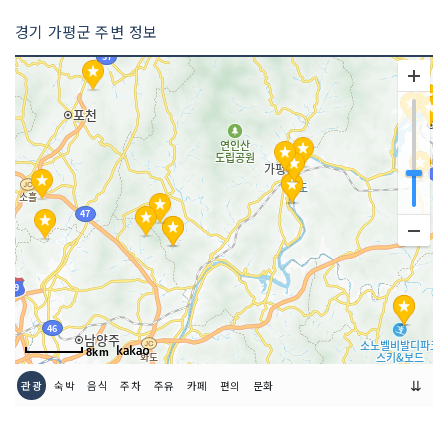
경기 가평군 주변 정보
8km
⇊
관광
숙박
음식
주차
주유
카페
편의
문화