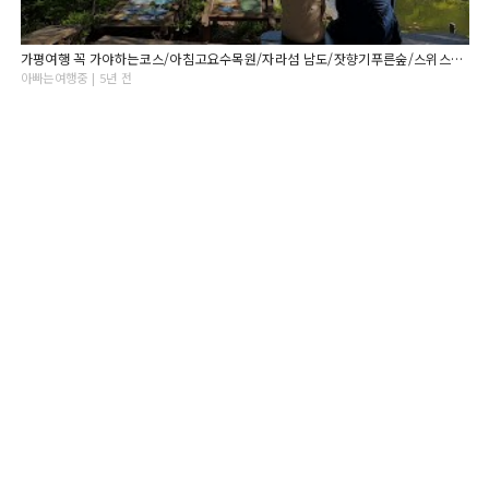
가평여행 꼭 가야하는코스/아침고요수목원/자라섬 남도/잣향기푸른숲/스위스마을(에델바이스)
아빠는여행중 | 5년 전