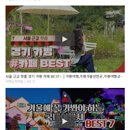
서울 근교 핫플 경기 가평 카페 BEST✨ | 가평여행,가평가볼만한곳,가평여행코스,경기도가볼만한곳, 서울근교가볼만한곳,가평카페,서울근교드라이브,서울근교카페,경기도카페,가평데이트
여행능력자들 | 4년 전