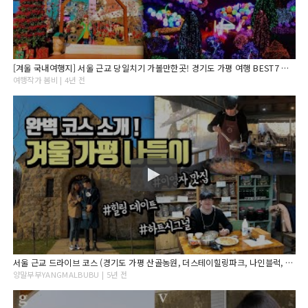
[겨울 국내여행지] 서울 근교 당일치기 가볼만한곳! 경기도 가평 여행 BEST7 아침고요수목원/오색별빛정원전
여행작가 봄비 | 4년 전
서울 근교 드라이브 코스 (경기도 가평 산골농원, 더스테이힐링파크, 나인블럭, 선어치고개집)
양말부부YANGMALBUBU | 5년 전