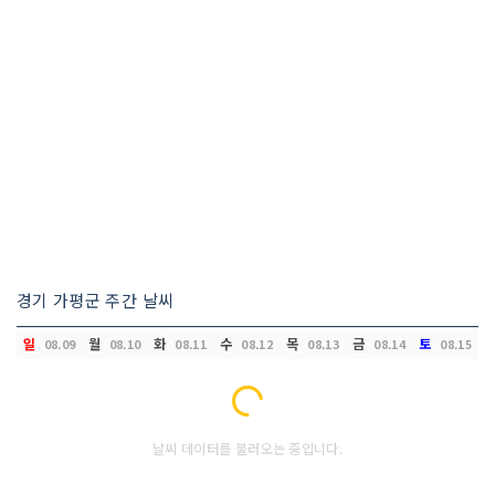
경기 가평군 주간 날씨
일
월
화
수
목
금
토
08.09
08.10
08.11
08.12
08.13
08.14
08.15
Loading...
날씨 데이터를 불러오는 중입니다.