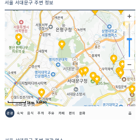
서울 서대문구 주변 정보
1km
⇊
관광
숙박
음식
주차
주유
카페
편의
문화