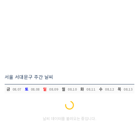
서울 서대문구 주간 날씨
금
토
일
월
화
수
목
08.07
08.08
08.09
08.10
08.11
08.12
08.13
Loading...
날씨 데이터를 불러오는 중입니다.