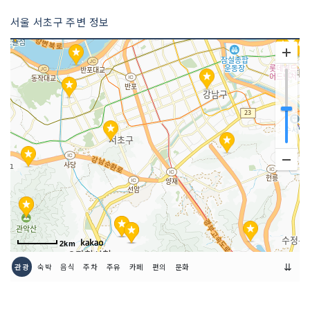
서울 서초구 주변 정보
2km
⇊
관광
숙박
음식
주차
주유
카페
편의
문화