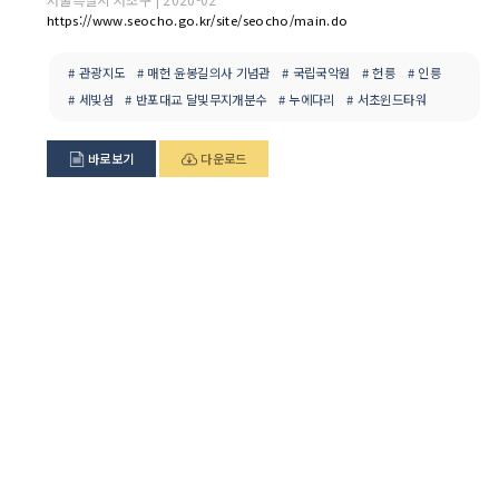
https://www.seocho.go.kr/site/seocho/main.do
# 관광지도
# 매헌 윤봉길의사 기념관
# 국립국악원
# 헌릉
# 인릉
# 세빛섬
# 반포대교 달빛무지개분수
# 누에다리
# 서초윈드타워
바로보기
다운로드