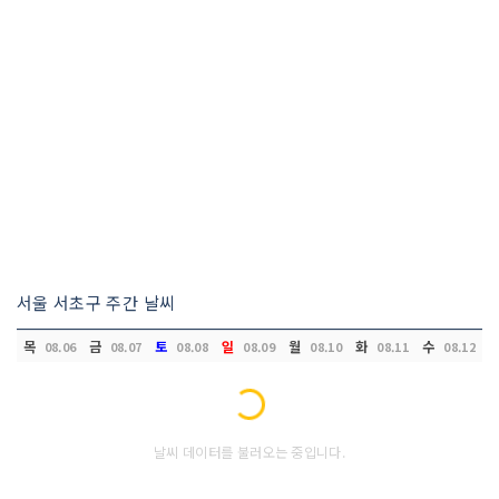
서울 서초구 주간 날씨
목
금
토
일
월
화
수
08.06
08.07
08.08
08.09
08.10
08.11
08.12
Loading...
날씨 데이터를 불러오는 중입니다.