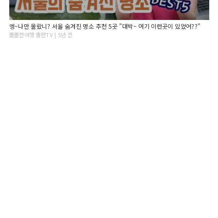
엥~나만 몰랐니? 서울 숨겨진 명소 추천 5곳 "대박~ 여기 이런곳이 있었어??"
똘똘한여행 똘란TV | 5년 전