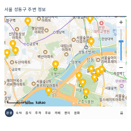
서울 성동구 주변 정보
500m
⇊
관광
숙박
음식
주차
주유
카페
편의
문화