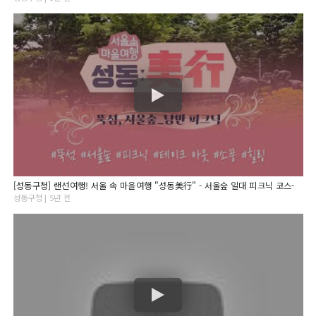
[성동구청] 랜선여행! 서울 속 마을여행 "성동美行" - 서울숲 일대 피크닉 코스-
성동구청 | 5년 전