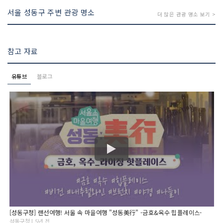
서울 성동구 주변 관광 명소
더 많은 관광 명소 보기 >
참고 자료
유튜브
블로그
[성동구청] 랜선여행! 서울 속 마을여행 "성동美行" -금호&옥수 힙플레이스-
성동구청 | 5년 전