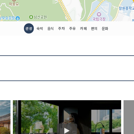
관광
숙박
음식
주차
주유
카페
편의
문화