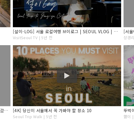
[설이-LOG] 서울 로컬여행 브이로그 | SEOUL VLOG | 중구,시청,덕수궁,서울시립미술관,목멱산방,레터링주얼리랩,마이시크릿덴
VisitSeoul TV | 5년 전
상경리
뚜벅이 서울중구여행 VLOG✨ 서울역에서 남대문시장 갔다가 광화문 인사동 삼청동 청계천까지
[4K] 당신이 서울에서 꼭 가봐야 할 장소 10
Seoul Trip Walk | 5년 전
핾이 |