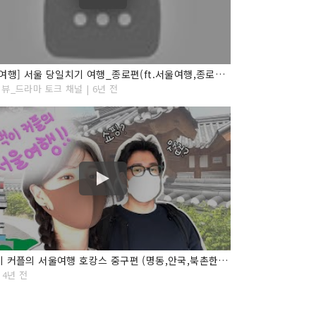
[서울여행] 서울 당일치기 여행_종로편(ft.서울여행,종로맛집)(korea seoul,travel tube,travel korea)
뷰_드라마 토크 채널 | 6년 전
뚜벅이 커플의 서울여행 호캉스 중구편 (명동,안국,북촌한옥마을,따릉이)
 4년 전