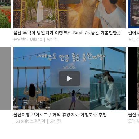
울산 뚜벅이 당일치기 여행코스 Best 7✨울산 가볼만한곳
유일랜드 Uiland | 4년 전
김인선의
울산여행 브이로그 / 해외 휴양지st 여행코스 추천
_SsoHit 소희리야 | 5년 전
모래성