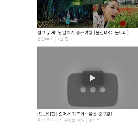
짧고 굵게! 당일치기 중구여행 [울산MBC 울트라]
울산MBC | 7년 전
[도보여행] 걸어서 가즈아~ 울산 중구路!
울산 중구 공식 유튜브 채널 | 8년 전