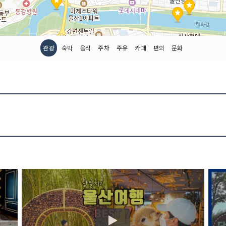
관광
숙박
음식
주차
주유
카페
편의
문화