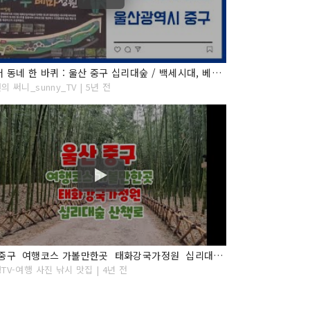
걸어서 동네 한 바퀴 : 울산 중구 십리대숲 / 백세시대, 베이비부머 버킷리스트 1위 여행 / 여행의 참맛을 느껴보자!!!
 써니_sunny_TV | 5년 전
울산 중구 여행코스 가볼만한곳 태화강국가정원 십리대숲 산책로
TV-여행 사진 낚시 맛집 | 4년 전