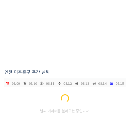
인천 미추홀구 주간 날씨
일
월
화
수
목
금
토
08.09
08.10
08.11
08.12
08.13
08.14
08.15
Loading...
날씨 데이터를 불러오는 중입니다.