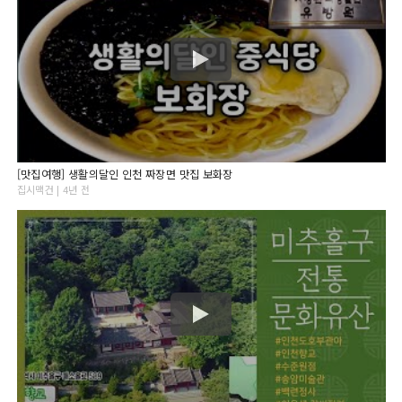
[맛집여행] 생활의달인 인천 짜장면 맛집 보화장
집시맥건 | 4년 전