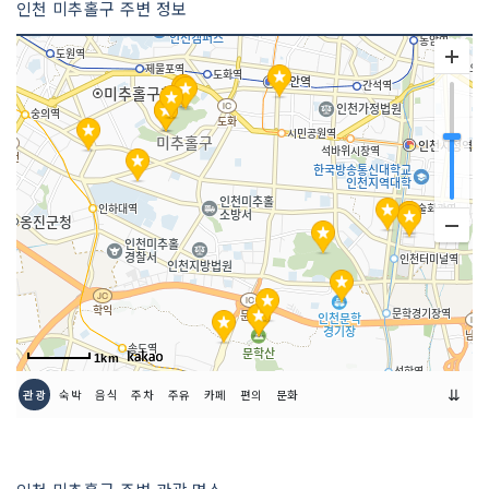
인천 미추홀구 주변 정보
1km
⇊
관광
숙박
음식
주차
주유
카페
편의
문화