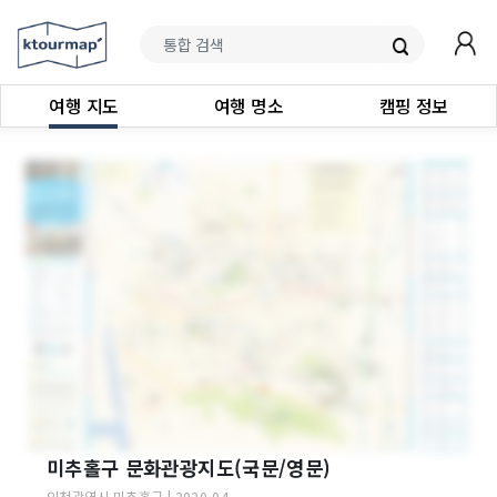
여행 지도
여행 명소
캠핑 정보
미추홀구 문화관광지도(국문/영문)
인천광역시
미추홀구
|
2020-04