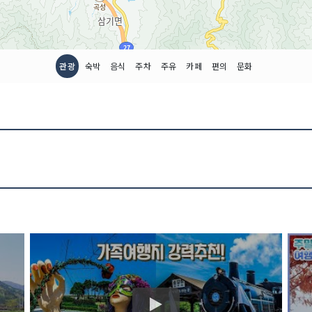
관광
숙박
음식
주차
주유
카페
편의
문화