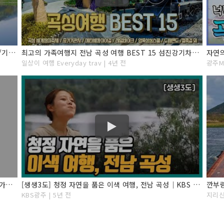
[VLOG] 청량 가득 곡성 여행영상/곡성vlog/여행영상/기차마을/품안의숲/씨엘로/곡성가든 먹부림
최고의 가족여행지 전남 곡성 여행 BEST 15 섬진강기차마을 섬진강 레일바이크 곡성장미축제 증기기관차 곡성천뚝방길 외
자연
일상이 여행 Everyday trav | 4년 전
광주MB
꽃구경 하실래요? 국내여행 당일치기 곡성여행(6월에 가기좋은 섬진강 기차마을 과 장미축제, 캠핑 과 물놀이 하기 좋은 압록 유원지, 그리고 곡성맛집 별천지가든)
[생생3도] 청정 자연을 품은 이색 여행, 전남 곡성｜KBS 210716 방송
깐부랑
KBS광주 | 5년 전
지리산