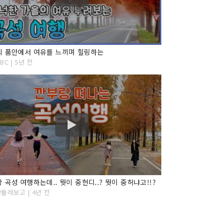
의 품안에서 여유를 느끼며 힐링하는
C | 5년 전
 곡성 여행하는데.. 뭣이 중헌디..? 뭣이 중허냐고!!?
둘레보고 | 4년 전