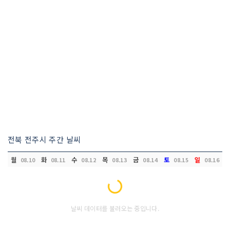
전북 전주시 주간 날씨
월
화
수
목
금
토
일
08.10
08.11
08.12
08.13
08.14
08.15
08.16
Loading...
날씨 데이터를 불러오는 중입니다.