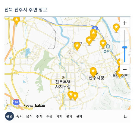
전북 전주시 주변 정보
2km
⇊
관광
숙박
음식
주차
주유
카페
편의
문화