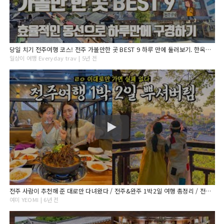
당일 치기 전주여행 코스! 전주 가볼만한 곳 BEST 9 하루 만에 둘러보기. 한옥마을 남문시장 먹거리 자만벽화마을 전일갑오 전동성당
일상이 여행 Everyday trav | 5년 전
전주 사람이 추천해 준 대로만 다녀왔다 / 전주&완주 1박2일 여행 총정리 / 전주사람들 이 일정 ㅇㅈ?
여미 YEOMI | 6년 전