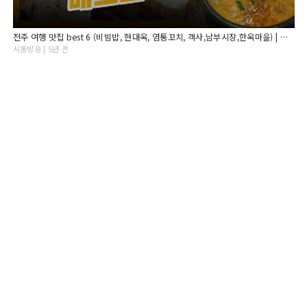
전주 여행 맛집 best 6 (비빔밥, 현대옥, 염통꼬치, 객사,남부시장,한옥마을) | 최깐돌
시동방송 | 5년 전