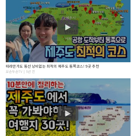
따라만가도 동선 낭비없는 최적의 제주도 동쪽코스! 9곳 추천
오손두손TV | 5년 전