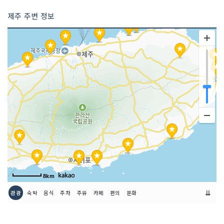
제주 주변 정보
8km
⇊
관광
숙박
음식
주차
주유
카페
편의
문화