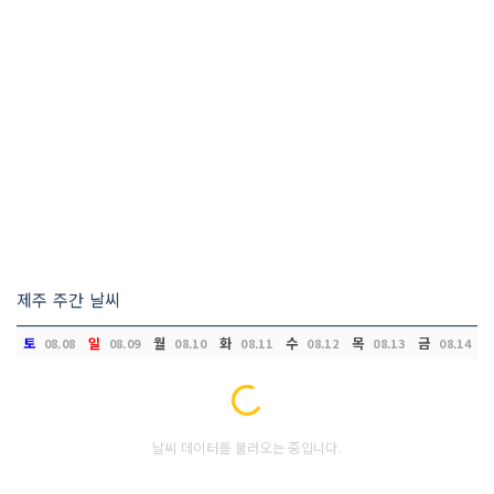
제주 주간 날씨
토
일
월
화
수
목
금
08.08
08.09
08.10
08.11
08.12
08.13
08.14
Loading...
날씨 데이터를 불러오는 중입니다.