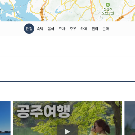
관광
숙박
음식
주차
주유
카페
편의
문화