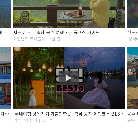
충남 언택트 랜선 여행, 충남 여행지 3분 안에 다 소개해 줄게, 여행지 87곳 정리
지도로 보는 충남 공주 여행 3분 풀코스 가이드
아일랜드 트래블러 | 4년 전
[빵이
국내여행지 추천#12 충청도 여행 베스트10 (충남 당일치기 사진찍기좋은 곳)
[국내여행 당일치기 가볼만한곳] 충남 당진 여행코스 BEST4 w. 신평양조장
공주 
여행작가 봄비 | 5년 전
유일랜드