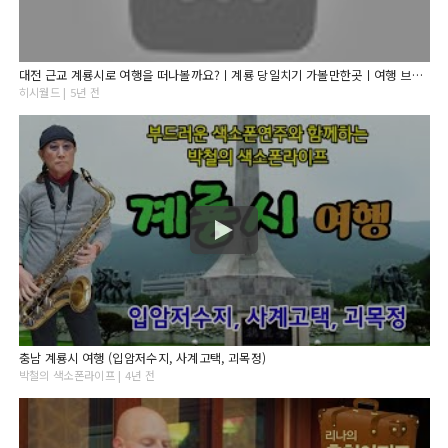
대전 근교 계룡시로 여행을 떠나볼까요?ㅣ계룡 당일치기 가볼만한곳ㅣ여행 브이로그ㅣ입암저수지, 사계고택, 향적산, 오후의산책, 연리지, 모꼬지, 두계천생태공원, 괴목정, 충령탑
히시월드 | 5년 전
충남 계룡시 여행 (입암저수지, 사계고택, 괴목정)
박철의 색소폰라이프 | 4년 전