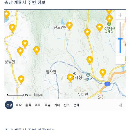
충남 계룡시 주변 정보
2km
⇊
관광
숙박
음식
주차
주유
카페
편의
문화