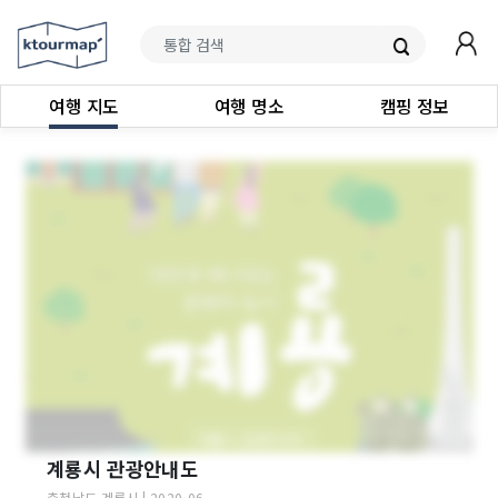
여행 지도
여행 명소
캠핑 정보
계룡시 관광안내도
충청남도
계룡시
|
2020-06