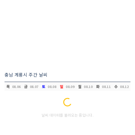
충남 계룡시 주간 날씨
목
금
토
일
월
화
수
08.06
08.07
08.08
08.09
08.10
08.11
08.12
Loading...
날씨 데이터를 불러오는 중입니다.