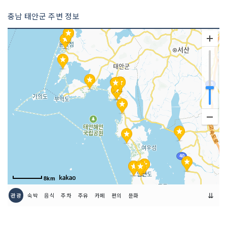
충남 태안군 주변 정보
8km
⇊
관광
숙박
음식
주차
주유
카페
편의
문화