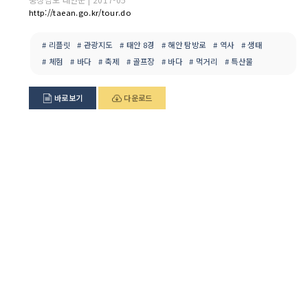
http://taean.go.kr/tour.do
# 리플릿
# 관광지도
# 태안 8경
# 해안 탐방로
# 역사
# 생태
# 체험
# 바다
# 축제
# 골프장
# 바다
# 먹거리
# 특산물
바로보기
다운로드