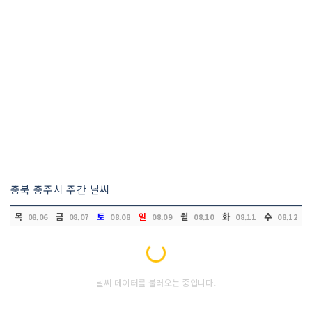
충북 충주시 주간 날씨
목
금
토
일
월
화
수
08.06
08.07
08.08
08.09
08.10
08.11
08.12
Loading...
날씨 데이터를 불러오는 중입니다.