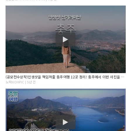
(공모전수상작)인생샷을 책임져줄 충주여행 12곳 정리! 충주에서 이런 사진을 담을 수 있다고??
노픽NOHPIC | 5년 전