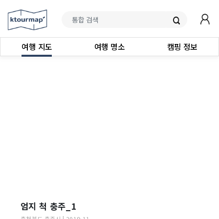
여행 지도
여행 명소
캠핑 정보
엄지 척 충주_1
충청북도
충주시
|
2019-11