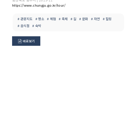
https://www.chungju.go.kr/tour/
# 관광지도
# 명소
# 체험
# 축제
# 길
# 문화
# 자연
# 힐링
# 음식점
# 숙박
바로보기