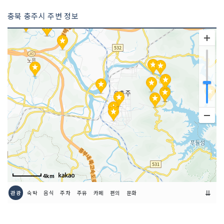
충북 충주시 주변 정보
4km
⇊
관광
숙박
음식
주차
주유
카페
편의
문화