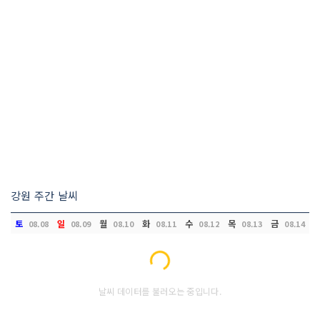
강원 주간 날씨
토
일
월
화
수
목
금
08.08
08.09
08.10
08.11
08.12
08.13
08.14
Loading...
날씨 데이터를 불러오는 중입니다.