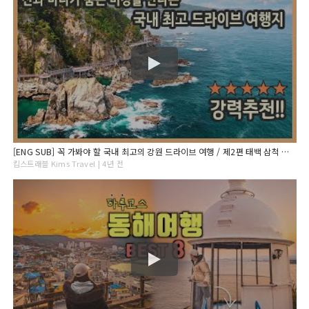
[ENG SUB] 꼭 가봐야 할 국내 최고의 강원 드라이브 여행 / 제2편 태백 삼척 구간 / 구문소, 미인폭포, 장호항, 초곡용굴촛대바위, 덕봉산, 새천년해안도로, 국내여행지추천
킴스트래블 Kims Travel | 4년 전