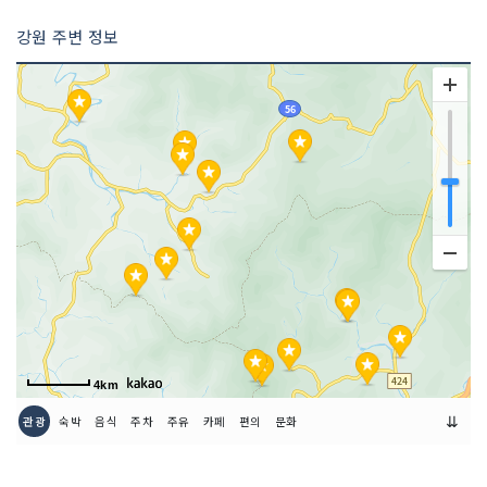
강원 주변 정보
4km
⇊
관광
숙박
음식
주차
주유
카페
편의
문화