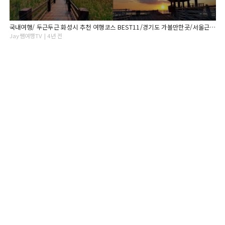
국내여행/ 두근두근 화성시 추천 여행코스 BEST11/경기도 가볼만한곳/서울근교 가볼만한곳/ 8월추천여행지 /9월추천여행지/당일치기 국내여행
Jay쌤여행TV | 4년 전