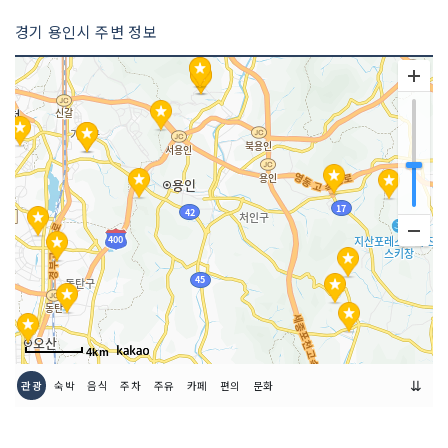
경기 용인시 주변 정보
4km
⇊
관광
숙박
음식
주차
주유
카페
편의
문화