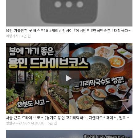
용인 가볼만한 곳 베스트10 #캐리비안베이 #에버랜드 #한국민속촌 #대장금파크 #백남준아트센터
여행가자 | 4년 전
서울 근교 드라이브 코스 (경기도 용인 고기리막국수, 지앤아트스페이스, 일호점미역)
양말부부YANGMALBUBU | 5년 전