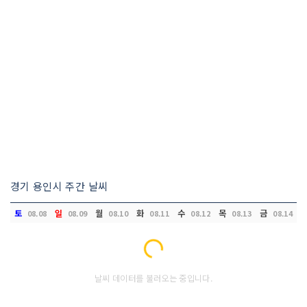
경기 용인시 주간 날씨
토
일
월
화
수
목
금
08.08
08.09
08.10
08.11
08.12
08.13
08.14
Loading...
날씨 데이터를 불러오는 중입니다.