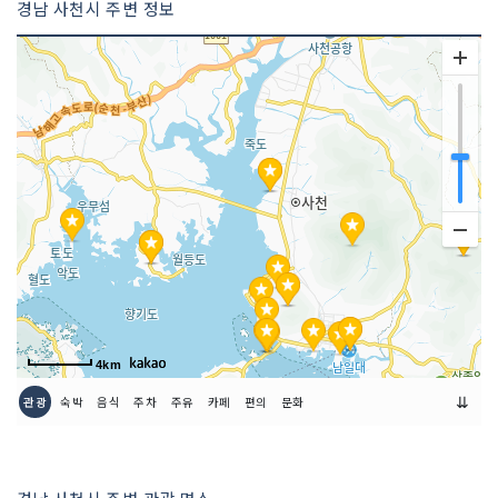
경남 사천시 주변 정보
4km
⇊
관광
숙박
음식
주차
주유
카페
편의
문화