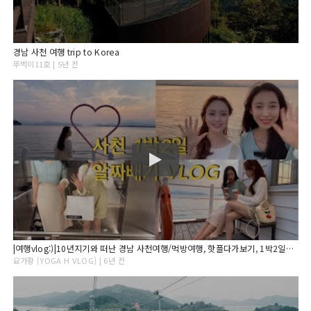
경남 사천 여행 trip to Korea
뚜벅이11호 | 5년 전
|여행vlog:)|10년지기와 떠난 경남 사천여행/먹방여행, 핫플다가보기, 1박2일여행
요가황 [YOGA H VLOG] | 6년 전