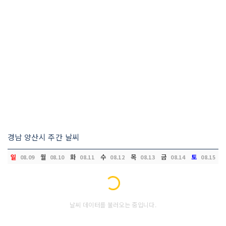
경남 양산시 주간 날씨
일
월
화
수
목
금
토
08.09
08.10
08.11
08.12
08.13
08.14
08.15
Loading...
날씨 데이터를 불러오는 중입니다.