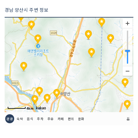
경남 양산시 주변 정보
4km
⇊
관광
숙박
음식
주차
주유
카페
편의
문화