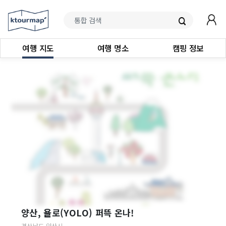
여행 지도
여행 명소
캠핑 정보
양산, 욜로(YOLO) 퍼뜩 온나!
경상남도
양산시