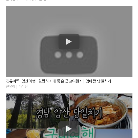
진유이⁰²_양산여행 : 힐링하기에 좋은 근교여행지 | 엄마랑 당일치기
진유이 | 4년 전