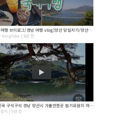
[국내 여행 브이로그/경남 여행 vlog]양산 당일치기/양산 여행코스 추천
KongTube | 6년 전
대한민국 구석구석 경남 양산시 가볼만한곳 법기유원지 여행 양산명소
킴이 | 5년 전