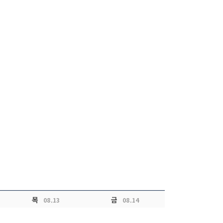
목
금
08.13
08.14