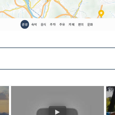
관광
숙박
음식
주차
주유
카페
편의
문화