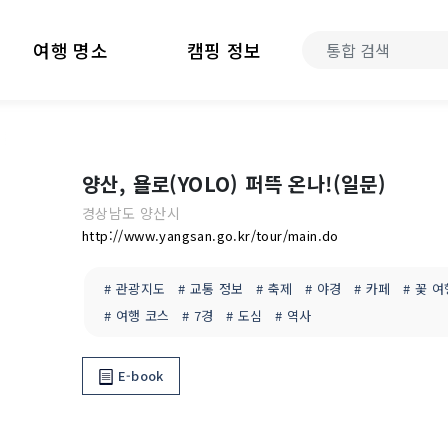
여행 명소
캠핑 정보
양산, 욜로(YOLO) 퍼뜩 온나!(일문)
경상남도
양산시
http://www.yangsan.go.kr/tour/main.do
# 관광지도
# 교통 정보
# 축제
# 야경
# 카페
# 꽃 여
# 여행 코스
# 7경
# 도심
# 역사
E-book