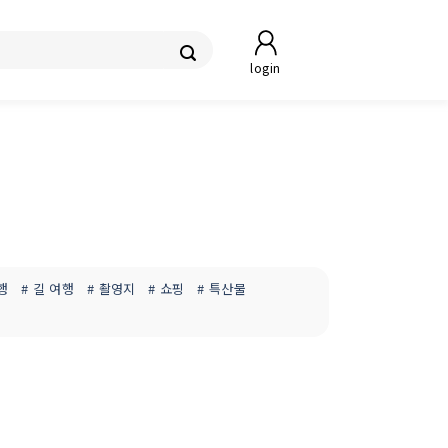
login
행
# 길 여행
# 촬영지
# 쇼핑
# 특산물