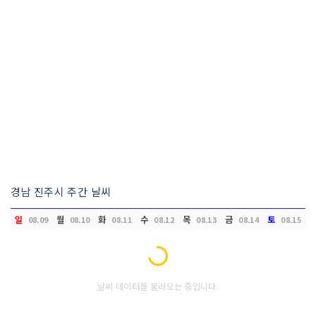
경남 진주시 주간 날씨
일
월
화
수
목
금
토
08.09
08.10
08.11
08.12
08.13
08.14
08.15
Loading...
날씨 데이터를 불러오는 중입니다.