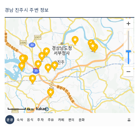
경남 진주시 주변 정보
4km
⇊
관광
숙박
음식
주차
주유
카페
편의
문화