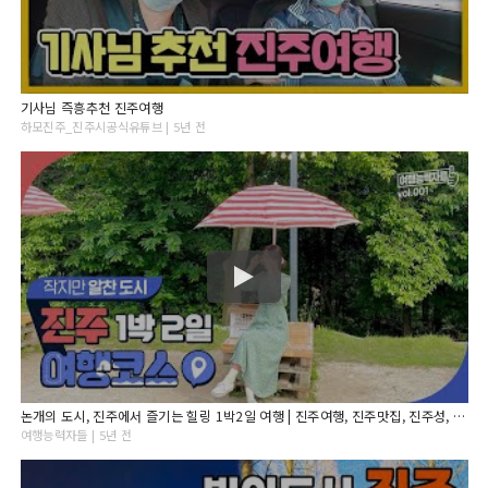
기사님 즉흥추천 진주여행
하모진주_진주시공식유튜브 | 5년 전
논개의 도시, 진주에서 즐기는 힐링 1박2일 여행 | 진주여행, 진주맛집, 진주성, 진양호, 강주연못, 반성수목원, 골든튤립호텔, 진주성, 남가람공원, 하연옥, 마켓진양호
여행능력자들 | 5년 전