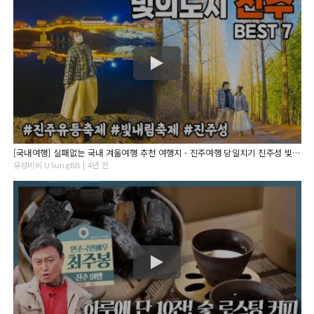
[국내여행] 실패없는 국내 겨울여행 추천 여행지 - 진주여행 당일치기 진주성 빛내림축제 진주남강유등축제 경남여행 국내여행 브이로그
유성비비 USungBB | 4년 전