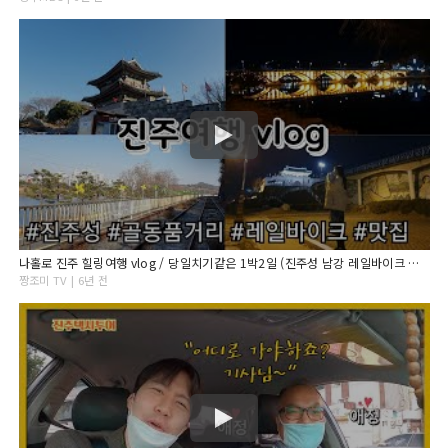
나홀로 진주 힐링여행 vlog / 당일치기같은 1박2일 (진주성 남강 레일바이크 골동품거리 중앙시장 진주맛집 진주 가볼만한곳) korea jinsu trevel
짱조미 TV | 6년 전