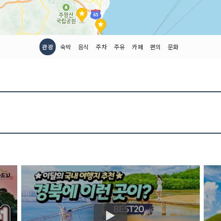
관광
숙박
음식
주차
주유
카페
편의
문화