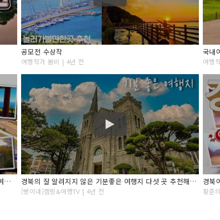
공모전 수상작
여행작가 봄비 | 4년 전
여행작
울진 여행 /경북여행지 추천 /6월에 가볼만한곳 /국내여행 /경북 여행 /국내여행지 추천 /동해 여행 /5월여행지 추천 /죽변해안스카이레일/6월여행지 추천
경북의 잘 알려지지 않은 기분좋은 여행지 다섯 곳 추천해드립니다 / 누구나 같이 즐길 수 있는 무장애여행지 Top5
[빵이네]캠핑&여행TV | 4년 전
황준의